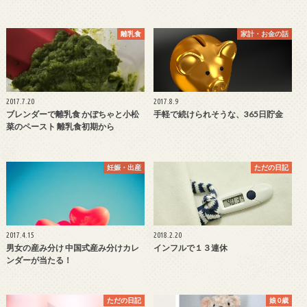
離乳食
家計・お金の話
2017.7.20
2017.8.9
ブレンダーで離乳食 かぼちゃと小松
手軽で続けられそうな、365日貯金
菜のペースト 離乳食初期から
妊娠・出産
ただの日記
2017.4.15
2018.2.20
男女の産み分け 中国式産み分けカレ
インフルで１３連休
ンダーが当たる！
ただの日記
娘 0歳