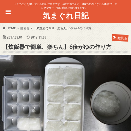
日々のことを綴っている雑記ブログです。6歳の男の子と、3歳の女の子がいる30代ワーキ
ングマザー、毎日時間に追われてます。。
気まぐれ日記
HOME
離乳食
【炊飯器で簡単、楽ちん】6倍がゆの作り方
2017.08.04
2017.11.05
離乳食
【炊飯器で簡単、楽ちん】6倍がゆの作り方