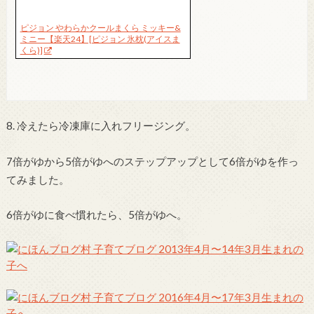
ピジョン やわらかクールまくら ミッキー&
ミニー【楽天24】[ピジョン 氷枕(アイスま
くら)]
8. 冷えたら冷凍庫に入れフリージング。
7倍がゆから5倍がゆへのステップアップとして6倍がゆを作っ
てみました。
6倍がゆに食べ慣れたら、5倍がゆへ。