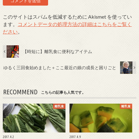
このサイトはスパムを低減するために Akismet を使ってい
ます。
コメントデータの処理方法の詳細はこちらをご覧く
ださい
。
【時短に】離乳食に便利なアイテム
ゆるく三回食始めました＋ここ最近の娘の成長と困りごと
RECOMMEND
こちらの記事も人気です。
離乳食
離乳食
2017.4.2
2017.4.9