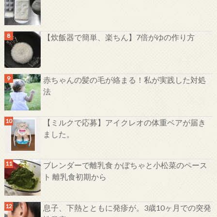
【炊飯器で簡単、楽ちん】7倍がゆの作り方
赤ちゃんの髪の毛が絡まる！私が実践した対処
法
【ミルクで応募】アイクレオの体重ベアが届き
ました。
ブレンダーで離乳食 かぼちゃと小松菜のペース
ト 離乳食初期から
息子、下熱とともに発疹が。3歳10ヶ月での突発