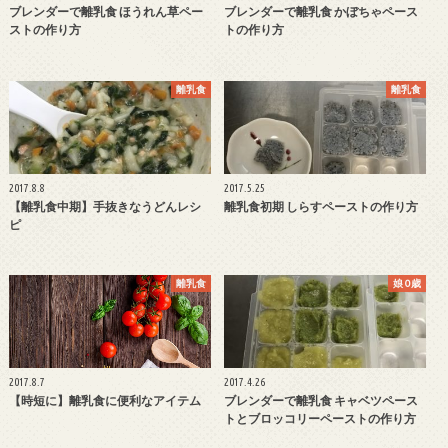
ブレンダーで離乳食 ほうれん草ペー
ブレンダーで離乳食 かぼちゃペース
ストの作り方
トの作り方
離乳食
離乳食
2017.8.8
2017.5.25
【離乳食中期】手抜きなうどんレシ
離乳食初期 しらすペーストの作り方
ピ
離乳食
娘 0歳
2017.8.7
2017.4.26
【時短に】離乳食に便利なアイテム
ブレンダーで離乳食 キャベツペース
トとブロッコリーペーストの作り方