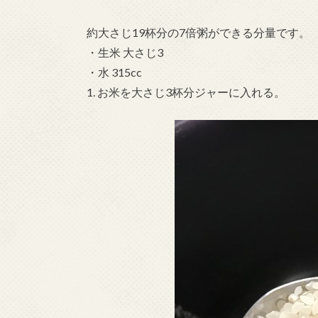
約大さじ19杯分の7倍粥ができる分量です。
・生米 大さじ3
・水 315cc
1. お米を大さじ3杯分ジャーに入れる。