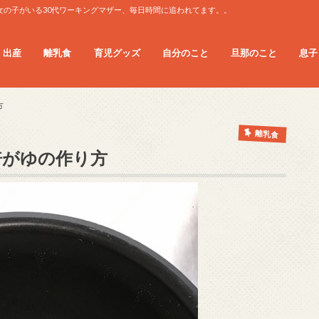
女の子がいる30代ワーキングマザー、毎日時間に追われてます。。
・出産
離乳食
育児グッズ
自分のこと
旦那のこと
息子
息子
息子
方
離乳食
倍がゆの作り方