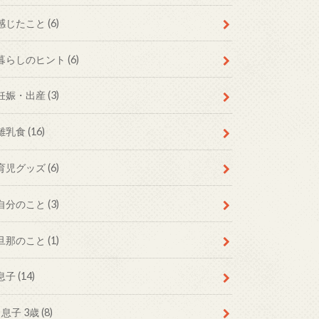
感じたこと
(6)
暮らしのヒント
(6)
妊娠・出産
(3)
離乳食
(16)
育児グッズ
(6)
自分のこと
(3)
旦那のこと
(1)
息子
(14)
息子 3歳
(8)