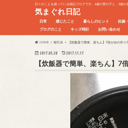
日々のことを綴っている雑記ブログです。6歳の男の子と、3歳の
気まぐれ日記
日常
感じたこと
暮らしのヒント
妊娠
ブログのこと
キッズ時計
お問い合わせ
ただの日記
HOME
離乳食
【炊飯器で簡単、楽ちん】7倍がゆの作り
2017.05.28
2017.11.17
【炊飯器で簡単、楽ちん】7