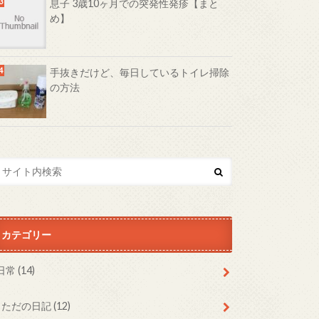
息子 3歳10ヶ月での突発性発疹【まと
め】
手抜きだけど、毎日しているトイレ掃除
の方法
カテゴリー
日常
(14)
ただの日記
(12)