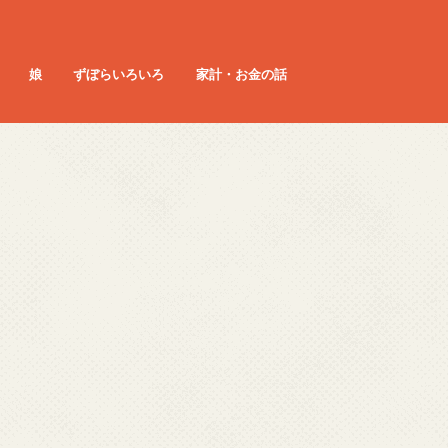
娘
ずぼらいろいろ
家計・お金の話
 3歳
 4歳
娘 0歳
娘 1歳