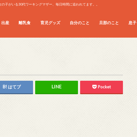
女の子がいる30代ワーキングマザー、毎日時間に追われてます。。
・出産
離乳食
育児グッズ
自分のこと
旦那のこと
息子
息子
息子
はてブ
Pocket