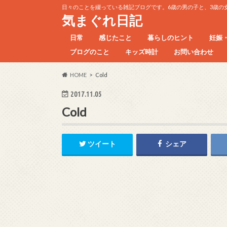
日々のことを綴っている雑記ブログです。6歳の男の子と、3歳の
気まぐれ日記
日常
感じたこと
暮らしのヒント
妊娠
ブログのこと
キッズ時計
お問い合わせ
ただの日記
HOME
Cold
2017.11.05
Cold
ツイート
シェア