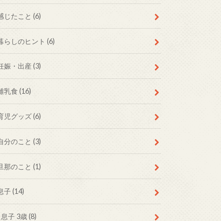
感じたこと
(6)
暮らしのヒント
(6)
妊娠・出産
(3)
離乳食
(16)
育児グッズ
(6)
自分のこと
(3)
旦那のこと
(1)
息子
(14)
息子 3歳
(8)