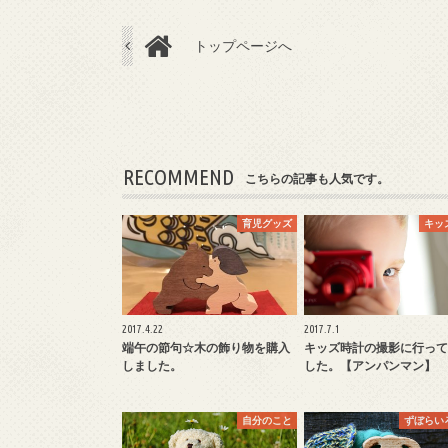
トップページへ
RECOMMEND
こちらの記事も人気です。
育児グッズ
キッ
2017.4.22
2017.7.1
端午の節句☆木の飾り物を購入
キッズ時計の撮影に行って
しました。
した。【アンパンマン】
自分のこと
ずぼらい