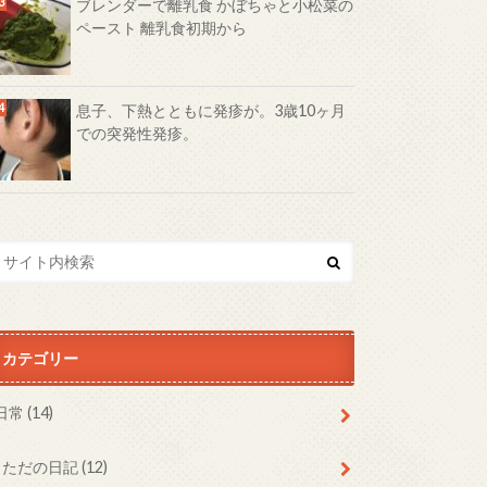
ブレンダーで離乳食 かぼちゃと小松菜の
ペースト 離乳食初期から
息子、下熱とともに発疹が。3歳10ヶ月
での突発性発疹。
カテゴリー
日常
(14)
ただの日記
(12)