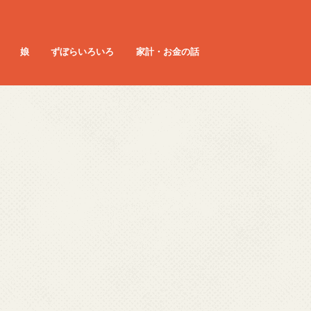
娘
ずぼらいろいろ
家計・お金の話
 3歳
 4歳
娘 0歳
娘 1歳