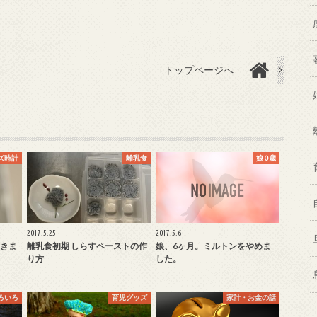
トップページへ
ズ時計
離乳食
娘 0歳
2017.5.25
2017.5.6
きま
離乳食初期 しらすペーストの作
娘、6ヶ月。ミルトンをやめま
り方
した。
ろいろ
育児グッズ
家計・お金の話