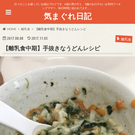
日々のことを綴っている雑記ブログです。6歳の男の子と、3歳の女の子がいる30代ワーキ
ングマザー、毎日時間に追われてます。。
気まぐれ日記
HOME
離乳食
【離乳食中期】手抜きなうどんレシピ
2017.08.08
2017.11.05
離乳食
【離乳食中期】手抜きなうどんレシピ