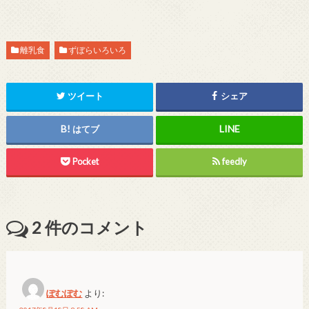
離乳食
ずぼらいろいろ
ツイート
シェア
はてブ
Pocket
feedly
2
件のコメント
ぽむぽむ
より: