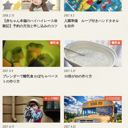
2018.2.15
2017.4.3
【赤ちゃん本舗のハイハイレース体
入園準備 ループ付きハンドタオル
験記】予約の方法と申し込みのコツ
を自作
離乳食
離乳食
2017.4.9
2017.3.27
ブレンダーで離乳食 かぼちゃペース
10倍がゆの作り方
トの作り方
キッズ時計
ただの日記
2017.6.17
2017.9.25