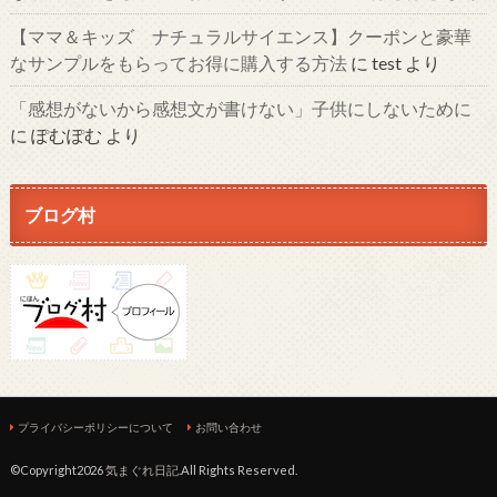
【ママ＆キッズ ナチュラルサイエンス】クーポンと豪華
なサンプルをもらってお得に購入する方法
に
test
より
「感想がないから感想文が書けない」子供にしないために
に
ぽむぽむ
より
ブログ村
プライバシーポリシーについて
お問い合わせ
©Copyright2026
気まぐれ日記
.All Rights Reserved.