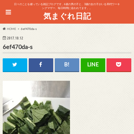
日々のことを綴っている雑記ブログです。6歳の男の子と、3歳の女の子がいる30代ワーキ
ングマザー、毎日時間に追われてます。。
気まぐれ日記
HOME
6ef470da-s
2017.10.12
6ef470da-s