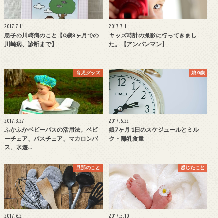
2017.7.11
2017.7.1
息子の川崎病のこと【0歳3ヶ月での
キッズ時計の撮影に行ってきまし
川崎病、診断まで】
た。【アンパンマン】
育児グッズ
娘 0歳
2017.3.27
2017.6.22
ふかふかベビーバスの活用法。ベビ
娘7ヶ月 1日のスケジュールとミル
ーチェア、バスチェア、マカロンバ
ク・離乳食量
ス、水遊…
旦那のこと
感じたこと
2017.6.2
2017.5.10