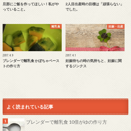
旦那にご飯を作ってほしい！私がや
2人目出産時の目標は「頑張らない」
っていること。
でした。
離乳食
妊娠・出産
2017.4.9
2017.4.1
ブレンダーで離乳食 かぼちゃペース
妊娠待ちの時の気持ちと、妊娠に関
トの作り方
するジンクス
よく読まれている記事
ブレンダーで離乳食 10倍がゆの作り方