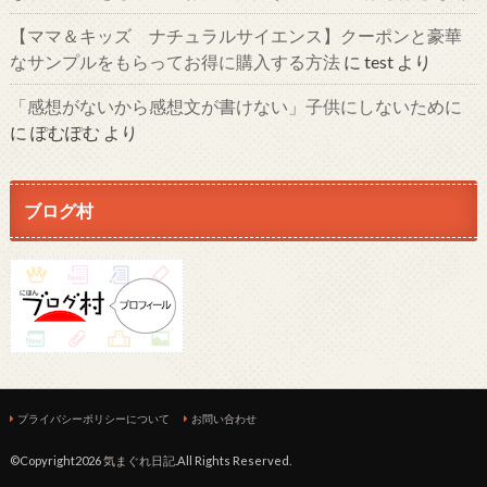
【ママ＆キッズ ナチュラルサイエンス】クーポンと豪華
なサンプルをもらってお得に購入する方法
に
test
より
「感想がないから感想文が書けない」子供にしないために
に
ぽむぽむ
より
ブログ村
プライバシーポリシーについて
お問い合わせ
©Copyright2026
気まぐれ日記
.All Rights Reserved.