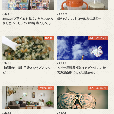
2017.6.15
2017.7.28
amazonプライムを見ていたらおかあ
娘9ヶ月、ストロー飲みの練習中
さんといっしょのDVDを購入してし…
離乳食
暮らしのヒント
2017.8.8
2017.4.7
【離乳食中期】手抜きなうどんレシ
ベビー用洗濯洗剤はカビやすい。酸
ピ
素系漂白剤でカビの除去を。
ただの日記
暮らしのヒント
2017.9.8
2018.7.3