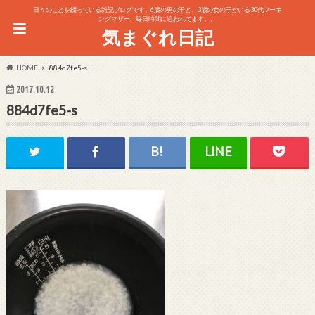
日々のことを綴っている雑記ブログです。6歳の男の子と、3歳の女の子がいる30代ワーキ
ングマザー、毎日時間に追われてます。。
気まぐれ日記
HOME
884d7fe5-s
2017.10.12
884d7fe5-s