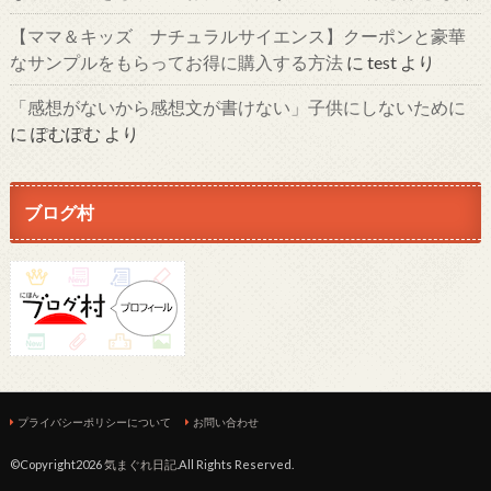
【ママ＆キッズ ナチュラルサイエンス】クーポンと豪華
なサンプルをもらってお得に購入する方法
に
test
より
「感想がないから感想文が書けない」子供にしないために
に
ぽむぽむ
より
ブログ村
プライバシーポリシーについて
お問い合わせ
©Copyright2026
気まぐれ日記
.All Rights Reserved.