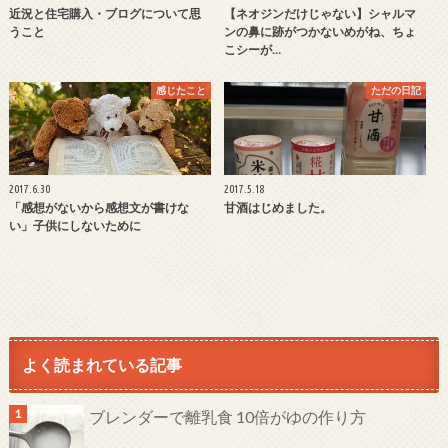
近況と住宅購入・ブログについて思
【ネオジンだけじゃない】シャルマ
うこと
ンの鼻に跡がつかないめがね、ちょ
こシーが…
感じたこと
ただの日記
2017.6.30
2017.5.18
「感想がないから感想文が書けな
甘酒はじめました。
い」子供にしないために
よく読まれている記事
ブレンダーで離乳食 10倍がゆの作り方