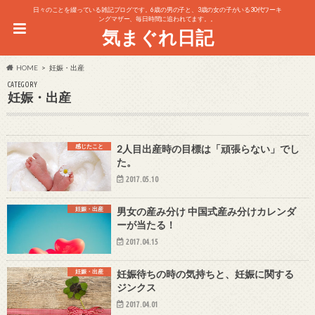
日々のことを綴っている雑記ブログです。6歳の男の子と、3歳の女の子がいる30代ワーキ
ングマザー、毎日時間に追われてます。。
気まぐれ日記
HOME
妊娠・出産
CATEGORY
妊娠・出産
感じたこと
2人目出産時の目標は「頑張らない」でし
た。
2017.05.10
妊娠・出産
男女の産み分け 中国式産み分けカレンダ
ーが当たる！
2017.04.15
妊娠・出産
妊娠待ちの時の気持ちと、妊娠に関する
ジンクス
2017.04.01