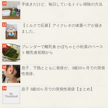
手抜きだけど、毎日しているトイレ掃除の方法
【ミルクで応募】アイクレオの体重ベアが届き
ました。
ブレンダーで離乳食 かぼちゃと小松菜のペース
ト 離乳食初期から
息子、下熱とともに発疹が。3歳10ヶ月での突発
性発疹。
息子 3歳10ヶ月での突発性発疹【まとめ】